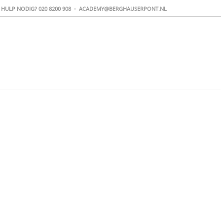
HULP NODIG?
020 8200 908
-
ACADEMY@BERGHAUSERPONT.NL