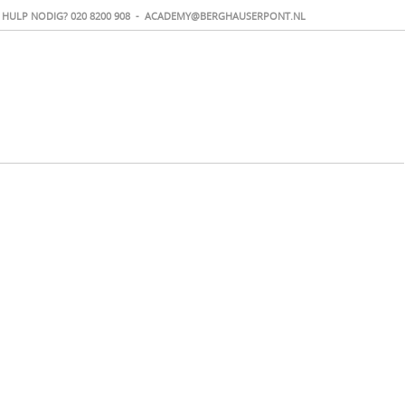
HULP NODIG?
020 8200 908
-
ACADEMY@BERGHAUSERPONT.NL